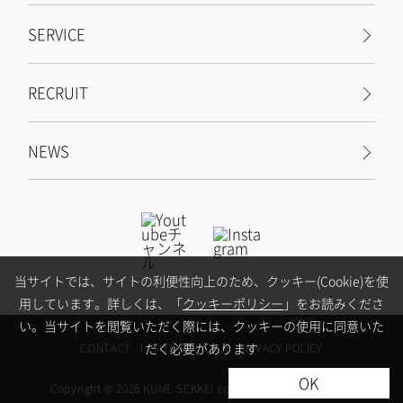
SERVICE
RECRUIT
NEWS
当サイトでは、サイトの利便性向上のため、クッキー(Cookie)を使
用しています。詳しくは、「
クッキーポリシー
」をお読みくださ
い。当サイトを閲覧いただく際には、クッキーの使用に同意いた
だく必要があります
CONTACT
SITE POLICY
PRIVACY POLICY
OK
Copyright ©
2026
KUME SEKKEI co.ltd. All Rights Reserved