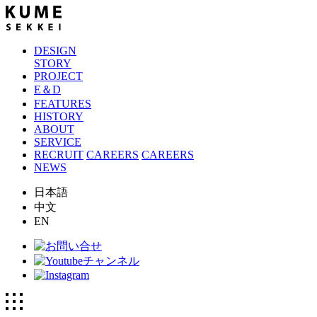
DESIGN
STORY
PROJECT
E＆D
FEATURES
HISTORY
ABOUT
SERVICE
RECRUIT
CAREERS
CAREERS
NEWS
日本語
中文
EN