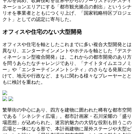
ャルを高め、歌舞伎町を世界中からのツーリストのデスティ
ネーションエリアにする「都市観光拠点の創出」というシナ
リオを事業者とともにつくり上げ、「国家戦略特区プロジェ
クト」としての認定に寄与した。
オフィスや住宅のない大型開発
オフィスや住宅を軸としたこれまでに多い複合大型開発とは
異なり、エンターテインメントやホテルを軸とした『デステ
ィネーション型複合開発』は、これからの都市開発のあり方
を問うあらたなチャレンジであり、「ナイトタイムエコノミ
ー」や「エンターテインメントシティ」のさらなる発展に向
けて、地元や行政など、まちに関わる様々なプレーヤーとと
もに検討を重ねた。
繁華街の中心にあり、四方を建物に囲われた稀有な都市空間
である「シネシティ広場」。都市計画家・石川栄耀の「盛り
場思想」が込められた、迷宮的魅力の大切な役割も担うこの
広場と一体になる形で、本計画建物に屋外ステージや大型ビ