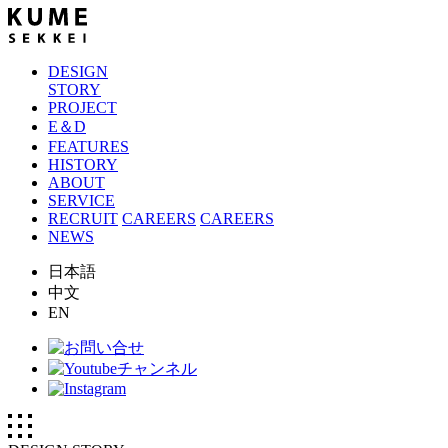
DESIGN
STORY
PROJECT
E＆D
FEATURES
HISTORY
ABOUT
SERVICE
RECRUIT
CAREERS
CAREERS
NEWS
日本語
中文
EN