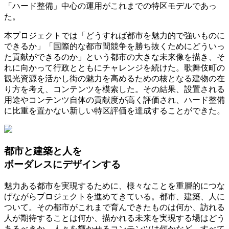
「ハード整備」中心の運用がこれまでの特区モデルであっ
た。
本プロジェクトでは「どうすれば都市を魅力的で強いものに
できるか」「国際的な都市間競争を勝ち抜くためにどういっ
た貢献ができるのか」という都市の大きな未来像を描き、そ
れに向かって行政とともにチャレンジを続けた。歌舞伎町の
観光資源を活かし街の魅力を高めるための核となる建物の在
り方を考え、コンテンツを模索した。その結果、設置される
用途やコンテンツ自体の貢献度が高く評価され、ハード整備
に比重を置かない新しい特区評価を達成することができた。
都市と建築と人を
ボーダレスにデザインする
魅力ある都市を実現するために、様々なことを重層的につな
げながらプロジェクトを進めてきている。都市、建築、人に
ついて。その都市がこれまで育んできたものは何か、訪れる
人が期待することは何か、描かれる未来を実現する場はどう
あるべきか、人々を輝かせるコンテンツは何かなど、すべて