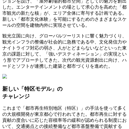
ジョンを設け、「屋外劇場的都市空間」としての魅力を創出
した。エンターテインメントの場として求心力を高めた「都
市観光の新たな核」が、エリア全体に寄与する計画である。
新しい「都市文化体験」を可能にするためのさまざまなスケ
ールの空間を建物内外に実現させている。
観光立国に向け、グローバルツーリストに響く魅力づくり、
観光インフラの整備が社会的に急務である中、文化発信力や
ナイトライフ対応の弱さ、人がとどまらないなどといった東
京の課題に対して、「強いデスティネーション」の実現とい
う形でアプローチしてきた。次代の観光資源創出に向け、ハ
ードとソフトが連携した建築と都市づくりを進めた。
新しい「特区モデル」の
チャレンジ
これまで「都市再生特別地区（特区）」の手法を使って多く
の大規模開発が東京都心で行われてきた。都市再生に対する
貢献の度合いに応じた容積率等の緩和が認められる制度にお
いて、交通拠点との接続整備など都市基盤整備で貢献する